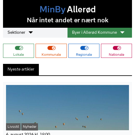
MinBy
Allerød
Når intet andet er nært nok
Sektioner
Byer i Allerød Kommune
Lokale
Kommunale
Regionale
Nationale
Nyeste artikler
Livsstil
Nyheder
6. august 2026 kl. 19.00